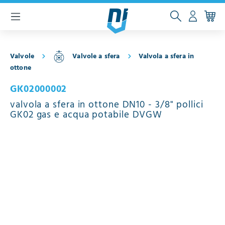
ntenuto principale
Valvole
Valvole a sfera
Valvola a sfera in
ottone
GK02000002
valvola a sfera in ottone DN10 - 3/8" pollici
GK02 gas e acqua potabile DVGW