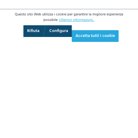
Questo sito Web utilizza i cookie per garantire la migliore esperienza
possibile.
Ulteriori informazioni...
3D
Augmented Reality
360°-Ansicht
Schermo intero
Rifiuta
Configura
Accetta tutti i cookie
6,60 €*
8,05 € IVA inclusa.
*Prezzi IVA esclusa più costi di spedizione
AGGIUNGI AL CARRELLO
SCHEDA
TECNICA
CHIEDI UN PREVENTIVO