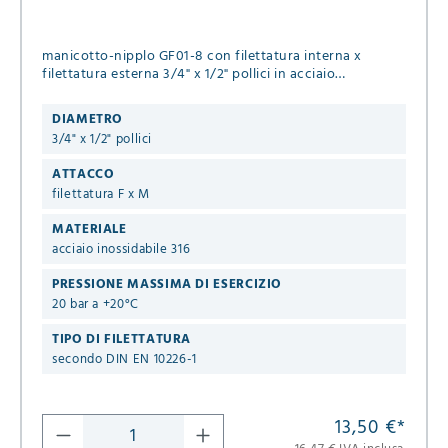
manicotto-nipplo GF01-8 con filettatura interna x
filettatura esterna 3/4" x 1/2" pollici in acciaio
inossidabile 316 per fluidi liquidi & gassosi
DIAMETRO
3/4" x 1/2" pollici
ATTACCO
filettatura F x M
MATERIALE
acciaio inossidabile 316
PRESSIONE MASSIMA DI ESERCIZIO
20 bar a +20°C
TIPO DI FILETTATURA
secondo DIN EN 10226-1
13,50 €
*