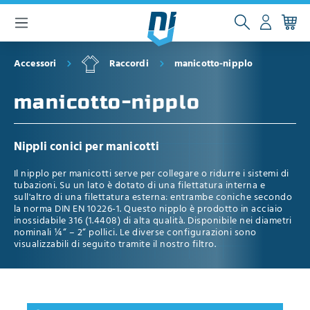
ntenuto principale
Accessori
Raccordi
manicotto-nipplo
manicotto-nipplo
Nippli conici per manicotti
Il nipplo per manicotti serve per collegare o ridurre i sistemi di
tubazioni. Su un lato è dotato di una filettatura interna e
sull'altro di una filettatura esterna: entrambe coniche secondo
la norma DIN EN 10226-1. Questo nipplo è prodotto in acciaio
inossidabile 316 (1.4408) di alta qualità. Disponibile nei diametri
nominali ¼“ – 2“ pollici. Le diverse configurazioni sono
visualizzabili di seguito tramite il nostro filtro.