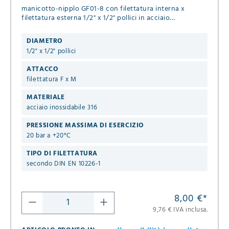
manicotto-nipplo GF01-8 con filettatura interna x
filettatura esterna 1/2" x 1/2" pollici in acciaio
inossidabile 316 per fluidi liquidi & gassosi
DIAMETRO
1/2" x 1/2" pollici
ATTACCO
filettatura F x M
MATERIALE
acciaio inossidabile 316
PRESSIONE MASSIMA DI ESERCIZIO
20 bar a +20°C
TIPO DI FILETTATURA
secondo DIN EN 10226-1
8,00 €
*
9,76 € IVA inclusa.