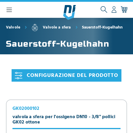
ntenuto principale
Valvole
Valvole a sfera
Sauerstoff-Kugelhahn
Sauerstoff-Kugelhahn
CONFIGURAZIONE DEL PRODOTTO
GK02000102
valvola a sfera per l'ossigeno DN10 - 3/8" pollici
GK02 ottone