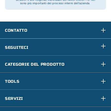
desideri e alle esigenze individuali dei nostri clienti. Per noi
sono più importanti dei processi interni dell'azienda.
CONTATTO
SEGUITECI
CATEGORIE DEL PRODOTTO
TOOLS
SERVIZI