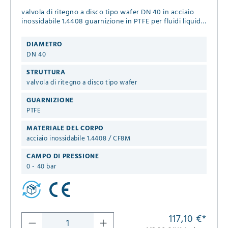
valvola di ritegno a disco tipo wafer DN 40 in acciaio
inossidabile 1.4408 guarnizione in PTFE per fluidi liquidi
e gassosi PN 6/10/16/25/40 DIN EN 1092-1 Forma B
DIAMETRO
DN 40
STRUTTURA
valvola di ritegno a disco tipo wafer
GUARNIZIONE
PTFE
MATERIALE DEL CORPO
acciaio inossidabile 1.4408 / CF8M
CAMPO DI PRESSIONE
0 - 40 bar
117,10 €
*