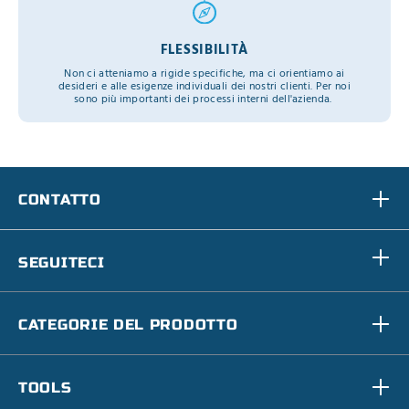
FLESSIBILITÀ
Non ci atteniamo a rigide specifiche, ma ci orientiamo ai
desideri e alle esigenze individuali dei nostri clienti. Per noi
sono più importanti dei processi interni dell'azienda.
CONTATTO
SEGUITECI
CATEGORIE DEL PRODOTTO
TOOLS