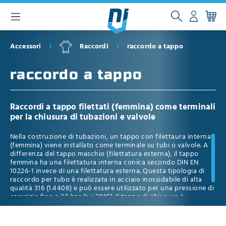
ntenuto principale
Accessori
Raccordi
raccordo a tappo
raccordo a tappo
Raccordi a tappo filettati (femmina) come terminali
per la chiusura di tubazioni e valvole
Nella costruzione di tubazioni, un tappo con filettaura interna
(femmina) viene installato come terminale su tubi o valvole. A
differenza del tappo maschio (filettatura esterna), il tappo
femmina ha una filettatura interna conica secondo DIN EN
10226-1 invece di una filettatura esterna. Questa tipologia di
raccordo per tubo è realizzata in acciaio inossidabile di alta
qualità 316 (1.4408) e può essere utilizzato per una pressione di
esercizio fino a 20 bar (a +20°C). Il tappo di chiusura è
disponibile nei diametri nominali da 1/8 "- 4" pollici.