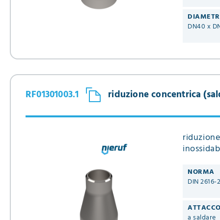
DIAMET
DN40 x D
RF01301003.1
riduzione concentrica (sald
riduzione
inossidab
NORMA
DIN 2616-
ATTACC
a saldare