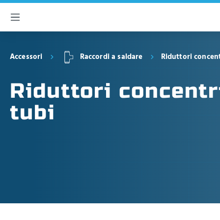
ntenuto principale
Accessori
Raccordi a saldare
Riduttori concent
Riduttori concentr
tubi