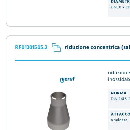
DIAMET
DN80 x D
RF01301505.2
riduzione concentrica (sal
riduzione
inossidab
NORMA
DIN 2616-
ATTACC
a saldare