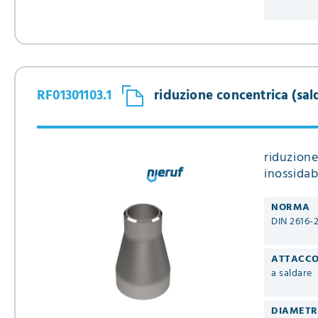
RF01301103.1
riduzione concentrica (sald
riduzione
inossidab
NORMA
DIN 2616-
ATTACC
a saldare
DIAMET