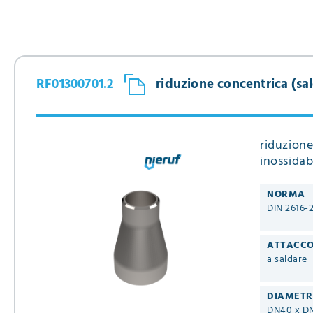
139,7 mm x 60,3 mm
139,7 mm x 76,1 mm
139,7 mm x 88,9 mm
139,7 mm x 114,3 mm
168,3 mm x 60,3 mm
RF01300701.2
riduzione concentrica (sal
168,3 mm x 76,1 mm
168,3 mm x 88,9 mm
168,3 mm x 114,3
mm
riduzione
168,3 mm x 139,7
inossidab
mm
219,1 mm x 139,7 mm
NORMA
219,1 mm x 168,3 mm
DIN 2616-
273,0 mm x 139,7
mm
ATTACC
273,0 mm x 168,3
a saldare
mm
273,0 mm x 219,1
mm
DIAMET
DN40 x D