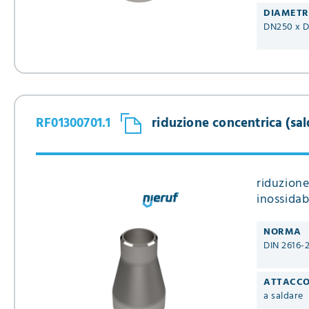
DIAMET
DN250 x 
RF01300701.1
riduzione concentrica (sald
riduzione
inossidab
NORMA
DIN 2616-
ATTACC
a saldare