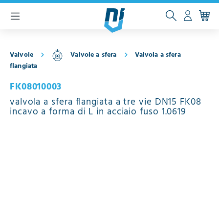
ntenuto principale
Valvole
Valvole a sfera
Valvola a sfera
flangiata
FK08010003
valvola a sfera flangiata a tre vie DN15 FK08
incavo a forma di L in acciaio fuso 1.0619