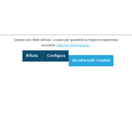
Questo sito Web utilizza i cookie per garantire la migliore esperienza
possibile.
Ulteriori informazioni...
3D
Augmented Reality
Schermo intero
Rifiuta
Configura
Accetta tutti i cookie
268,00 €*
326,96 € IVA inclusa.
*Prezzi IVA esclusa più costi di spedizione
AGGIUNGI AL CARRELLO