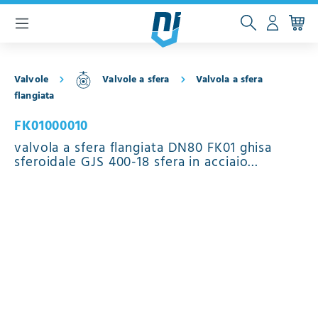
ntenuto principale
Valvole
Valvole a sfera
Valvola a sfera
flangiata
FK01000010
valvola a sfera flangiata DN80 FK01 ghisa
sferoidale GJS 400-18 sfera in acciaio
inossidabile 1.4301