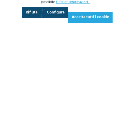
possibile.
Ulteriori informazioni...
3D
Augmented Reality
Schermo intero
Rifiuta
Configura
Accetta tutti i cookie
332,30 €*
405,41 € IVA inclusa.
*Prezzi IVA esclusa più costi di spedizione
AGGIUNGI AL CARRELLO
SCHEDA
TECNICA
CHIEDI UN PREVENTIVO
3 - 5 giorni lavorativi
ARTICOLO PRONTO IN