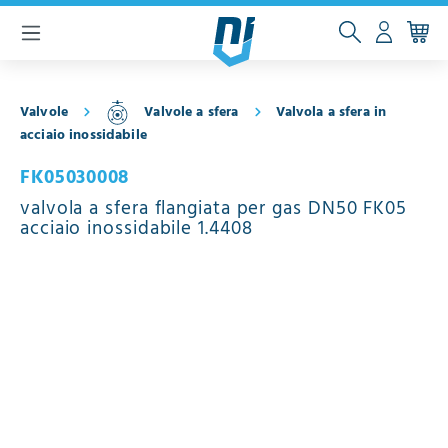
ntenuto principale
Valvole
Valvole a sfera
Valvola a sfera in
acciaio inossidabile
FK05030008
valvola a sfera flangiata per gas DN50 FK05
acciaio inossidabile 1.4408