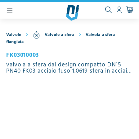
ntenuto principale
Valvole
Valvole a sfera
Valvola a sfera
flangiata
FK03010003
valvola a sfera dal design compatto DN15
PN40 FK03 acciaio fuso 1.0619 sfera in acciaio
inossidabile 1.4408