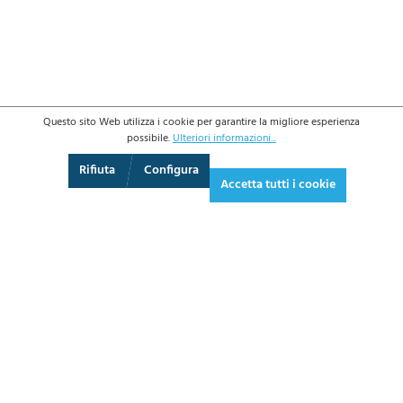
Questo sito Web utilizza i cookie per garantire la migliore esperienza
possibile.
Ulteriori informazioni...
3D
Augmented Reality
Schermo intero
Rifiuta
Configura
Accetta tutti i cookie
68,30 €*
83,33 € IVA inclusa.
*Prezzi IVA esclusa più costi di spedizione
AGGIUNGI AL CARRELLO