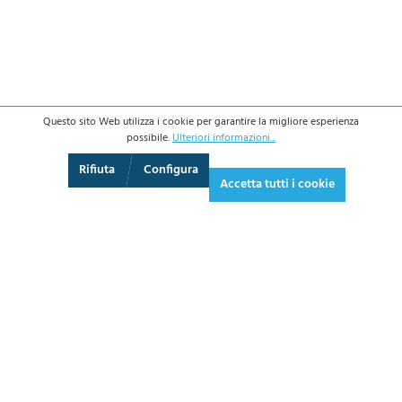
Questo sito Web utilizza i cookie per garantire la migliore esperienza
possibile.
Ulteriori informazioni...
3D
Augmented Reality
Video
Schermo intero
Rifiuta
Configura
Accetta tutti i cookie
1.139,50 €*
1.390,19 € IVA inclusa.
*Prezzi IVA esclusa più costi di spedizione
AGGIUNGI AL CARRELLO