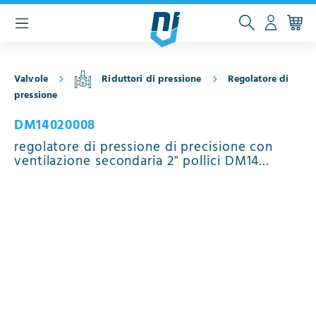
ntenuto principale
Valvole
Riduttori di pressione
Regolatore di
pressione
DM14020008
regolatore di pressione di precisione con
ventilazione secondaria 2" pollici DM14
ottone rosso FKM 0.5 - 15 bar