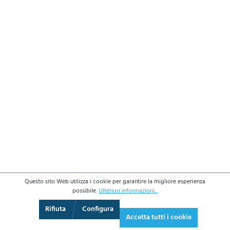
Questo sito Web utilizza i cookie per garantire la migliore esperienza
possibile.
Ulteriori informazioni...
3D
Augmented Reality
Video
Schermo intero
Rifiuta
Configura
Accetta tutti i cookie