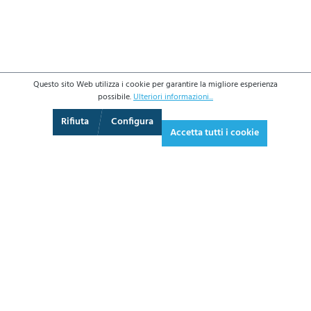
Questo sito Web utilizza i cookie per garantire la migliore esperienza
possibile.
Ulteriori informazioni...
3D
Augmented Reality
Video
Schermo intero
Rifiuta
Configura
Accetta tutti i cookie
255,60 €*
311,83 € IVA inclusa.
*Prezzi IVA esclusa più costi di spedizione
AGGIUNGI AL CARRELLO