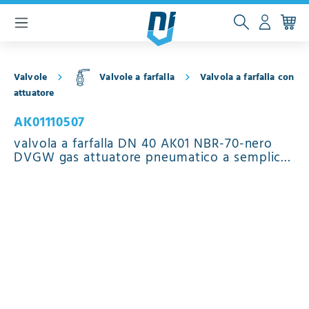
ntenuto principale
Valvole
Valvole a farfalla
Valvola a farfalla con
attuatore
AK01110507
valvola a farfalla DN 40 AK01 NBR-70-nero
DVGW gas attuatore pneumatico a semplice
effetto chiusura a molla