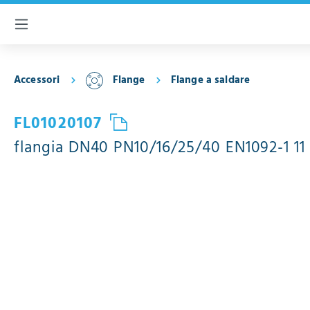
ntenuto principale
Accessori
Flange
Flange a saldare
FL01020107
flangia DN40 PN10/16/25/40 EN1092-1 11