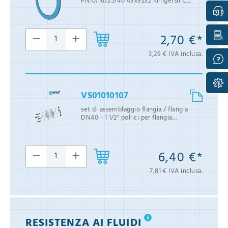
PN10/16/25/40 49x92x2 Klingersil C
4400
2,70 €*
3,29 € IVA inclusa.
VS01010107
set di assemblaggio flangia / flangia
DN40 - 1 1/2" pollici per flangia
PN10/16/25/40 acciaio
6,40 €*
7,81 € IVA inclusa.
RESISTENZA AI FLUIDI