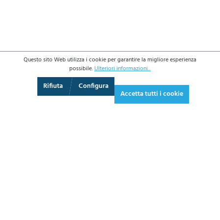
Questo sito Web utilizza i cookie per garantire la migliore esperienza
possibile.
Ulteriori informazioni...
360°-Ansicht
Schermo intero
Rifiuta
Configura
Accetta tutti i cookie
325,20 €*
396,74 € IVA inclusa.
*Prezzi IVA esclusa più costi di spedizione
AGGIUNGI AL CARRELLO
SCHEDA