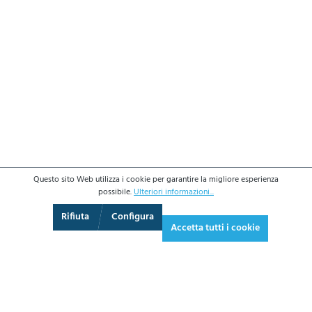
Questo sito Web utilizza i cookie per garantire la migliore esperienza
possibile.
Ulteriori informazioni...
3D
Augmented Reality
Video
Schermo intero
Rifiuta
Configura
Accetta tutti i cookie
273,20 €*