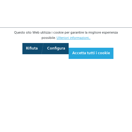
Questo sito Web utilizza i cookie per garantire la migliore esperienza
possibile.
Ulteriori informazioni...
3D
Augmented Reality
Video
Schermo intero
Rifiuta
Configura
Accetta tutti i cookie
346,80 €*
423,10 € IVA inclusa.
*Prezzi IVA esclusa più costi di spedizione
AGGIUNGI AL CARRELLO
SCHEDA