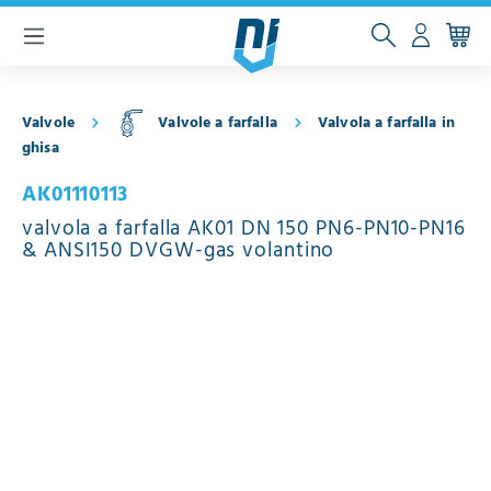
ntenuto principale
Valvole
Valvole a farfalla
Valvola a farfalla in
ghisa
AK01110113
valvola a farfalla AK01 DN 150 PN6-PN10-PN16
& ANSI150 DVGW-gas volantino