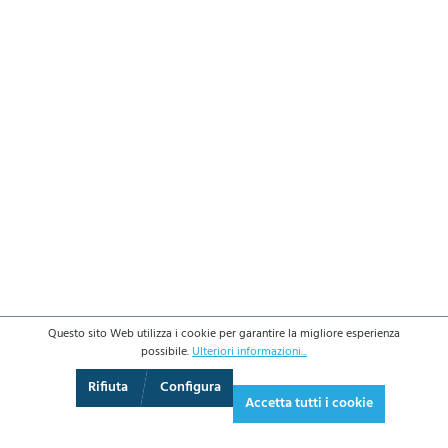
Questo sito Web utilizza i cookie per garantire la migliore esperienza
possibile.
Ulteriori informazioni...
3D
Augmented Reality
Video
Schermo intero
Rifiuta
Configura
Accetta tutti i cookie