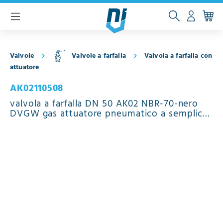
ntenuto principale
Valvole
Valvole a farfalla
Valvola a farfalla con
attuatore
AK02110508
valvola a farfalla DN 50 AK02 NBR-70-nero
DVGW gas attuatore pneumatico a semplice
effetto chiusura a molla