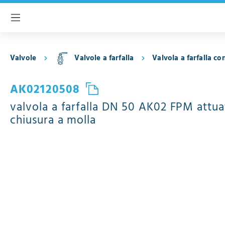
ntenuto principale
Valvole
Valvole a farfalla
Valvola a farfalla co
AK02120508
valvola a farfalla DN 50 AK02 FPM attu
chiusura a molla