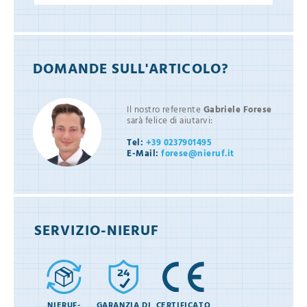
DOMANDE SULL'ARTICOLO?
Il nostro referente
Gabriele Forese
sarà felice di aiutarvi:
Tel:
+39 0237901495
E-Mail:
forese@nieruf.it
SERVIZIO-NIERUF
NIERUF-
GARANZIA DI
CERTIFICATO