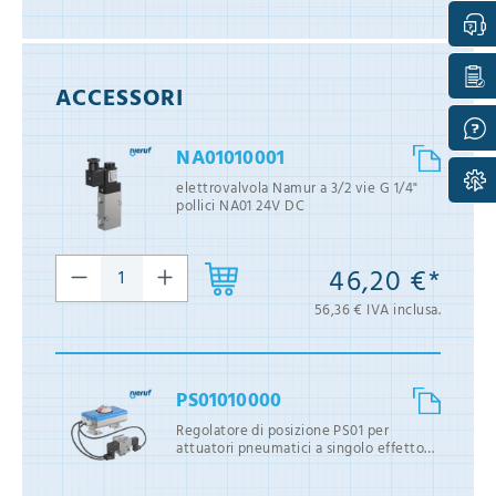
ACCESSORI
NA01010001
elettrovalvola Namur a 3/2 vie G 1/4"
pollici NA01 24V DC
46,20 €*
56,36 € IVA inclusa.
PS01010000
Regolatore di posizione PS01 per
attuatori pneumatici a singolo effetto
volume d'aria fino a 5 l