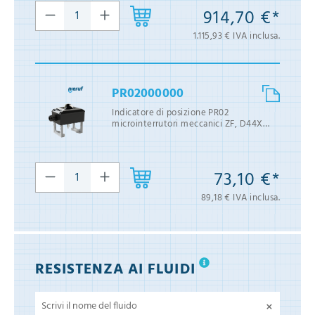
914,70 €*
1.115,93 € IVA inclusa.
PR02000000
Indicatore di posizione PR02
microinterrutori meccanici ZF, D44X
poliammide PA6 nero
73,10 €*
89,18 € IVA inclusa.
RESISTENZA AI FLUIDI
×