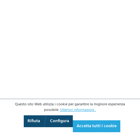
Questo sito Web utilizza i cookie per garantire la migliore esperienza
possibile.
Ulteriori informazioni...
3D
Augmented Reality
Video
Schermo intero
Rifiuta
Configura
Accetta tutti i cookie