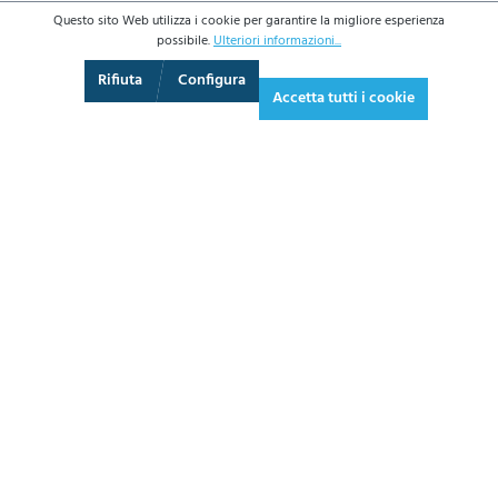
Questo sito Web utilizza i cookie per garantire la migliore esperienza
possibile.
Ulteriori informazioni...
3D
Augmented Reality
Video
Schermo intero
Rifiuta
Configura
Accetta tutti i cookie
449,80 €*
548,76 € IVA inclusa.
*Prezzi IVA esclusa più costi di spedizione
AGGIUNGI AL CARRELLO
SCHEDA
TECNICA
CHIEDI UN PREVENTIVO