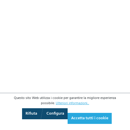
Questo sito Web utilizza i cookie per garantire la migliore esperienza
possibile.
Ulteriori informazioni...
3D
Augmented Reality
Video
Schermo intero
Rifiuta
Configura
Accetta tutti i cookie