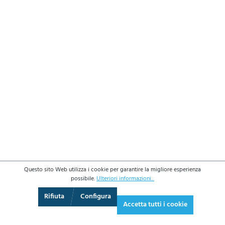
Questo sito Web utilizza i cookie per garantire la migliore esperienza
possibile.
Ulteriori informazioni...
3D
Augmented Reality
Video
Schermo intero
Rifiuta
Configura
Accetta tutti i cookie