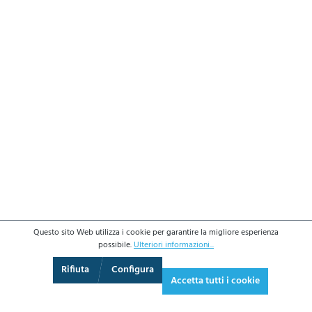
Questo sito Web utilizza i cookie per garantire la migliore esperienza
possibile.
Ulteriori informazioni...
3D
Augmented Reality
Video
Schermo intero
Rifiuta
Configura
Accetta tutti i cookie