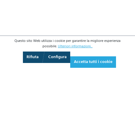
Questo sito Web utilizza i cookie per garantire la migliore esperienza
possibile.
Ulteriori informazioni...
3D
Augmented Reality
Schermo intero
Rifiuta
Configura
Accetta tutti i cookie
140,40 €*
171,29 € IVA inclusa.
*Prezzi IVA esclusa più costi di spedizione
AGGIUNGI AL CARRELLO