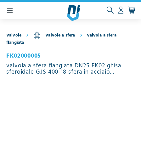
ntenuto principale
Valvole
Valvole a sfera
Valvola a sfera
flangiata
FK02000005
valvola a sfera flangiata DN25 FK02 ghisa
sferoidale GJS 400-18 sfera in acciaio
inossidabile 1.4404