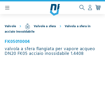
ntenuto principale
Valvole
Valvole a sfera
Valvola a sfera in
acciaio inossidabile
FK05010004
valvola a sfera flangiata per vapore acqueo
DN20 FK05 acciaio inossidabile 1.4408