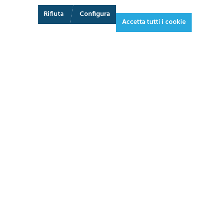
3D
Augmented Reality
Schermo intero
Rifiuta
Configura
Accetta tutti i cookie
3.834,90 €*
4.678,58 € IVA inclusa.
*Prezzi IVA esclusa più costi di spedizione
AGGIUNGI AL CARRELLO
SCHEDA
TECNICA
CHIEDI UN PREVENTIVO
1 - 2 settimane
ARTICOLO PRONTO IN