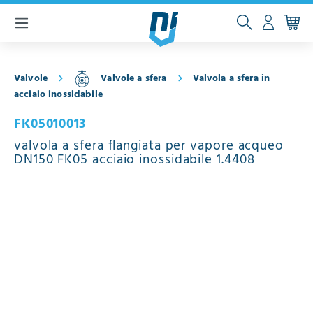
ntenuto principale
Valvole
Valvole a sfera
Valvola a sfera in
acciaio inossidabile
FK05010013
valvola a sfera flangiata per vapore acqueo
DN150 FK05 acciaio inossidabile 1.4408