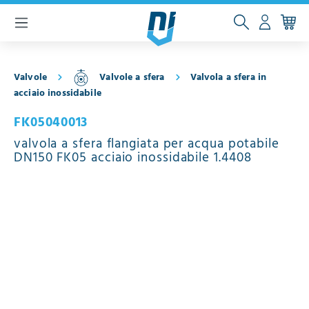
ntenuto principale
Valvole
Valvole a sfera
Valvola a sfera in
acciaio inossidabile
FK05040013
valvola a sfera flangiata per acqua potabile
DN150 FK05 acciaio inossidabile 1.4408