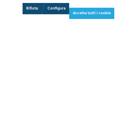
3D
Augmented Reality
Schermo intero
Rifiuta
Configura
Accetta tutti i cookie
4.174,50 €*
5.092,89 € IVA inclusa.
*Prezzi IVA esclusa più costi di spedizione
AGGIUNGI AL CARRELLO
SCHEDA
TECNICA
CHIEDI UN PREVENTIVO
1 - 2 settimane
ARTICOLO PRONTO IN