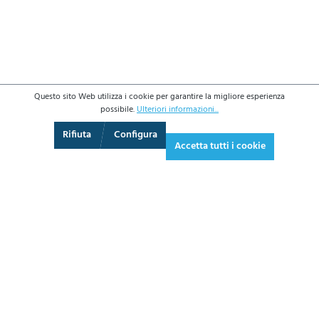
Questo sito Web utilizza i cookie per garantire la migliore esperienza
possibile.
Ulteriori informazioni...
3D
Augmented Reality
Schermo intero
Rifiuta
Configura
Accetta tutti i cookie
1.452,30 €*
1.771,81 € IVA inclusa.
*Prezzi IVA esclusa più costi di spedizione
AGGIUNGI AL CARRELLO