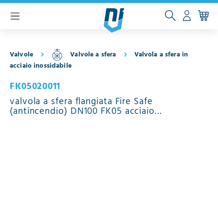
ntenuto principale
Valvole
Valvole a sfera
Valvola a sfera in
acciaio inossidabile
FK05020011
valvola a sfera flangiata Fire Safe
(antincendio) DN100 FK05 acciaio
inossidabile 1.4408