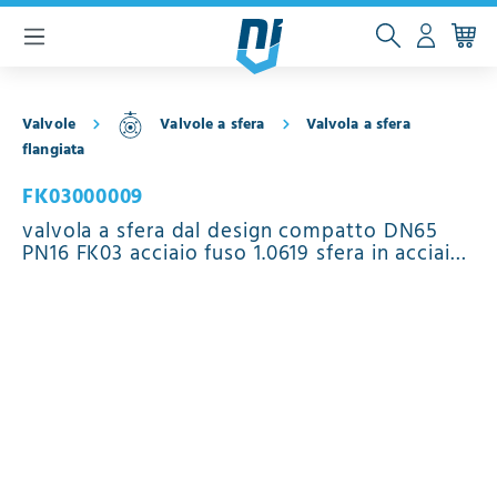
ntenuto principale
Valvole
Valvole a sfera
Valvola a sfera
flangiata
FK03000009
valvola a sfera dal design compatto DN65
PN16 FK03 acciaio fuso 1.0619 sfera in acciaio
inossidabile 1.4408