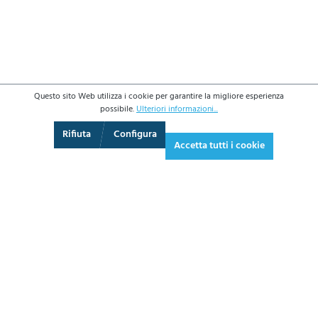
Questo sito Web utilizza i cookie per garantire la migliore esperienza
possibile.
Ulteriori informazioni...
3D
Augmented Reality
Schermo intero
Rifiuta
Configura
Accetta tutti i cookie
101,70 €*
124,07 € IVA inclusa.
*Prezzi IVA esclusa più costi di spedizione
AGGIUNGI AL CARRELLO