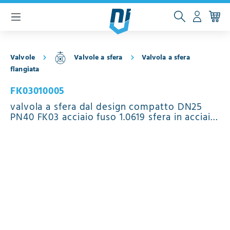
ntenuto principale
Valvole
Valvole a sfera
Valvola a sfera
flangiata
FK03010005
valvola a sfera dal design compatto DN25
PN40 FK03 acciaio fuso 1.0619 sfera in acciaio
inossidabile 1.4408