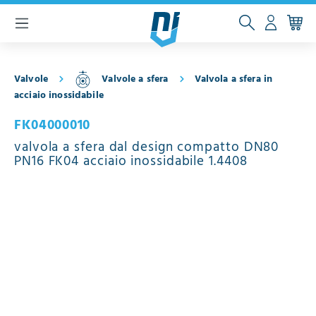
ntenuto principale
Valvole
Valvole a sfera
Valvola a sfera in
acciaio inossidabile
FK04000010
valvola a sfera dal design compatto DN80
PN16 FK04 acciaio inossidabile 1.4408