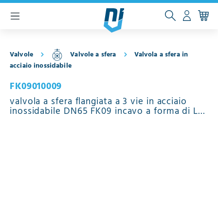
ntenuto principale
Valvole
Valvole a sfera
Valvola a sfera in
acciaio inossidabile
FK09010009
valvola a sfera flangiata a 3 vie in acciaio
inossidabile DN65 FK09 incavo a forma di L
in acciaio inossidabile 1.4408