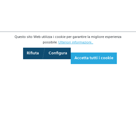
Questo sito Web utilizza i cookie per garantire la migliore esperienza
possibile.
Ulteriori informazioni...
3D
Augmented Reality
Schermo intero
Rifiuta
Configura
Accetta tutti i cookie
2.132,00 €*
2.601,04 € IVA inclusa.
*Prezzi IVA esclusa più costi di spedizione
AGGIUNGI AL CARRELLO