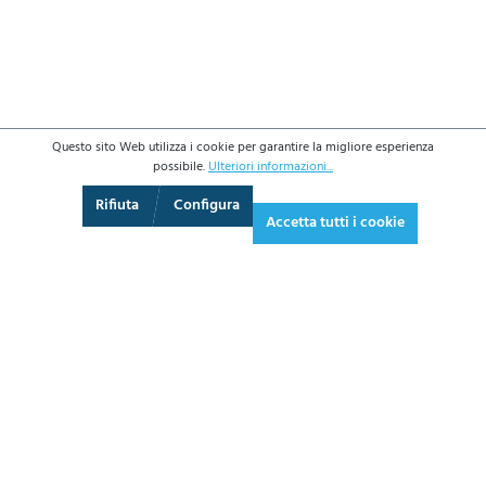
Questo sito Web utilizza i cookie per garantire la migliore esperienza
possibile.
Ulteriori informazioni...
3D
Augmented Reality
Schermo intero
Rifiuta
Configura
Accetta tutti i cookie
514,20 €*
627,32 € IVA inclusa.
*Prezzi IVA esclusa più costi di spedizione
AGGIUNGI AL CARRELLO