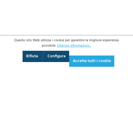
Questo sito Web utilizza i cookie per garantire la migliore esperienza
possibile.
Ulteriori informazioni...
3D
Augmented Reality
Video
Schermo intero
Rifiuta
Configura
Accetta tutti i cookie
401,40 €*
489,71 € IVA inclusa.
*Prezzi IVA esclusa più costi di spedizione
AGGIUNGI AL CARRELLO