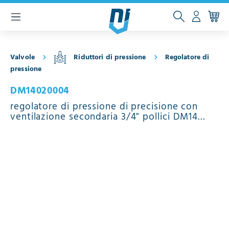
ntenuto principale
Valvole
Riduttori di pressione
Regolatore di
pressione
DM14020004
regolatore di pressione di precisione con
ventilazione secondaria 3/4" pollici DM14
ottone rosso FKM 0.5 - 15 bar