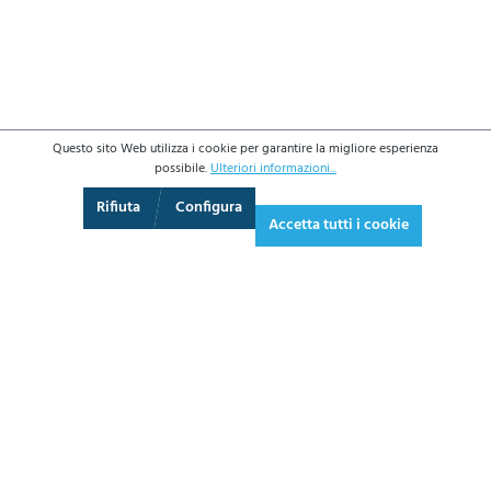
Questo sito Web utilizza i cookie per garantire la migliore esperienza
possibile.
Ulteriori informazioni...
3D
Augmented Reality
Schermo intero
Rifiuta
Configura
Accetta tutti i cookie
1.242,80 €*
1.516,22 € IVA inclusa.
*Prezzi IVA esclusa più costi di spedizione
AGGIUNGI AL CARRELLO