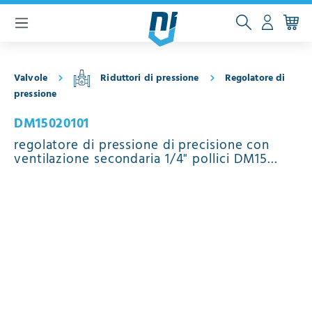
ntenuto principale
Valvole
Riduttori di pressione
Regolatore di
pressione
DM15020101
regolatore di pressione di precisione con
ventilazione secondaria 1/4" pollici DM15
acciaio inossidabile EPDM 0.5 - 15 bar