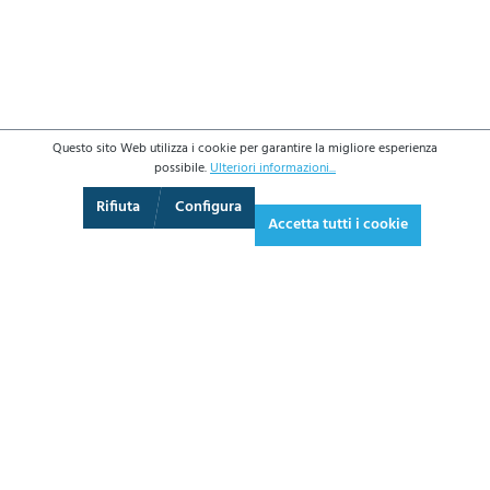
Questo sito Web utilizza i cookie per garantire la migliore esperienza
possibile.
Ulteriori informazioni...
3D
Augmented Reality
Schermo intero
Rifiuta
Configura
Accetta tutti i cookie
355,70 €*
433,95 € IVA inclusa.
*Prezzi IVA esclusa più costi di spedizione
AGGIUNGI AL CARRELLO