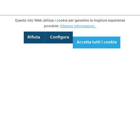
Questo sito Web utilizza i cookie per garantire la migliore esperienza
possibile.
Ulteriori informazioni...
3D
Augmented Reality
Video
Schermo intero
Rifiuta
Configura
Accetta tutti i cookie
1.510,70 €*
1.843,05 € IVA inclusa.
*Prezzi IVA esclusa più costi di spedizione
AGGIUNGI AL CARRELLO
SCHEDA
TECNICA