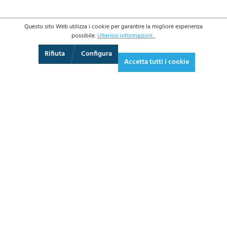
Questo sito Web utilizza i cookie per garantire la migliore esperienza
possibile.
Ulteriori informazioni...
3D
Augmented Reality
Video
Schermo intero
Rifiuta
Configura
Accetta tutti i cookie
612,20 €*
746,88 € IVA inclusa.
*Prezzi IVA esclusa più costi di spedizione
AGGIUNGI AL CARRELLO
SCHEDA
TECNICA
CHIEDI UN PREVENTIVO